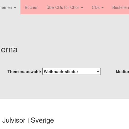
 Themen
Bücher
Übe-CDs für Chor
CDs
Bestellen
hema
Themenauswahl:
Medi
Julvisor i Sverige