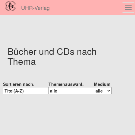
UHR-Verlag
Nav
ein
Bücher und CDs nach
Thema
Sortieren nach:
Themenauswahl:
Medium